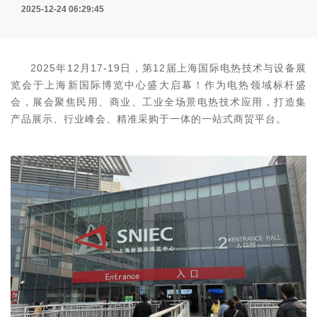
2025-12-24 06:29:45
2025年12月17-19日，第12届上海国际电热技术与设备展
览会于上海新国际博览中心盛大启幕！作为电热领域标杆盛
会，展会聚焦民用、商业、工业全场景电热技术应用，打造集
产品展示、行业峰会、精准采购于一体的一站式商贸平台。