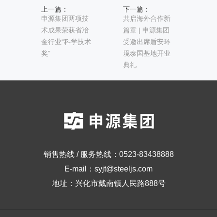
上一篇：
下一篇：
申源集团两项技
共启海外合作新
术成果荣获省冶
篇章 | 申源集团
金行业“科学技术
受邀出席盾安环
奖”
境泰国基地开业
典礼
销售热线 / 服务热线：0523-83438888
E-mail：syjt@steeljs.com
地址：兴化市戴南镇人民路888号