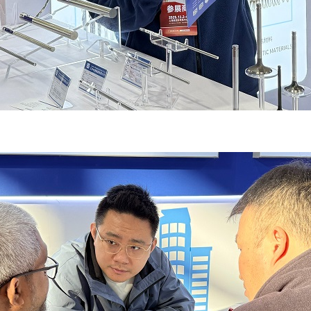
oducts
Services
New