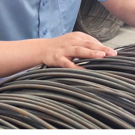
oducts
Services
New